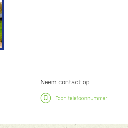
Neem contact op
Toon telefoonn
umme
r