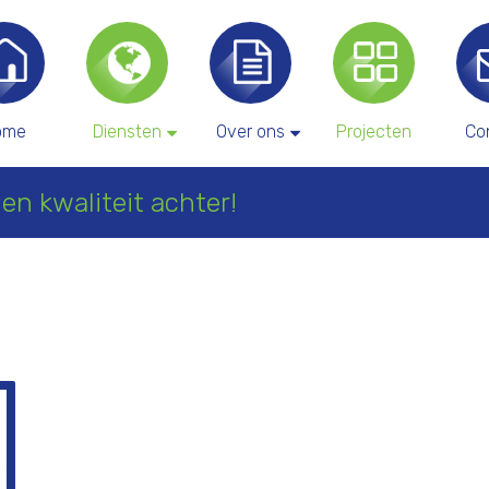
ome
Diensten
Over ons
Projecten
Co
en kwaliteit achter!