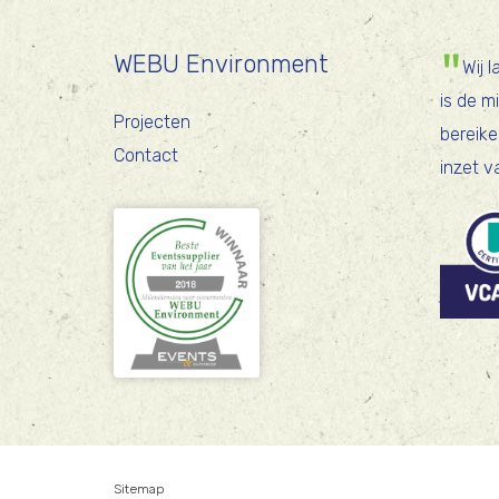
WEBU Environment
Wij 
is de m
Projecten
bereike
Contact
inzet v
Sitemap